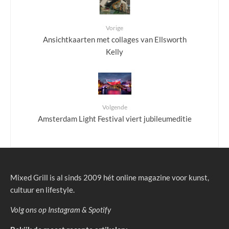
Vorige
Ansichtkaarten met collages van Ellsworth
Kelly
Volgende
Amsterdam Light Festival viert jubileumeditie
Mixed Grill is al sinds 2009 hét online magazine voor kunst,
cultuur en lifestyle.
Volg ons op
Instagram
&
Spotify