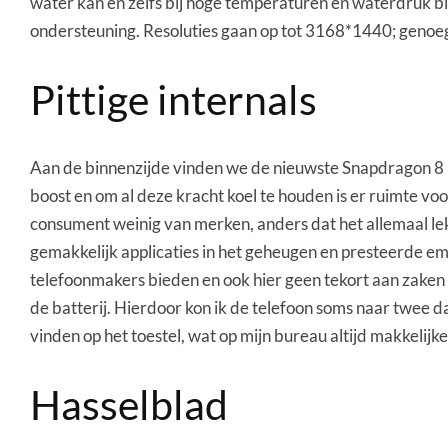
water kan en zelfs bij hoge temperaturen en waterdruk b
ondersteuning. Resoluties gaan op tot 3168*1440; genoe
Pittige internals
Aan de binnenzijde vinden we de nieuwste Snapdragon 8 E
boost en om al deze kracht koel te houden is er ruimte voo
consument weinig van merken, anders dat het allemaal lek
gemakkelijk applicaties in het geheugen en presteerde emu
telefoonmakers bieden en ook hier geen tekort aan zaken
de batterij. Hierdoor kon ik de telefoon soms naar twee
vinden op het toestel, wat op mijn bureau altijd makkelijk
Hasselblad