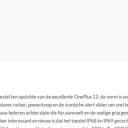
 toestel ten opzichte van de excellente OnePlus 12; de vorm is 
lume rocker, powerknop en de iconische alert slider om snel te w
ux lederen achterzijde die fijn aanvoelt en de nodige grip geef
zeker interessant en nieuw is dat het toestel IP68 én IP69 gece