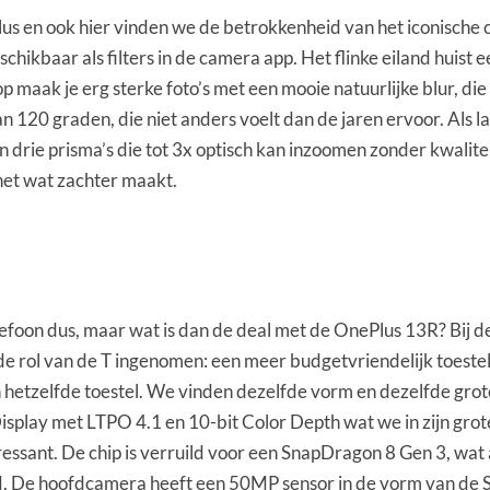
ePlus en ook hier vinden we de betrokkenheid van het iconisc
hikbaar als filters in de camera app. Het flinke eiland huist 
 maak je erg sterke foto’s met een mooie natuurlijke blur, die
120 graden, die niet anders voelt dan de jaren ervoor. Als l
rie prisma’s die tot 3x optisch kan inzoomen zonder kwaliteit
 net wat zachter maakt.
foon dus, maar wat is dan de deal met de OnePlus 13R? Bij de i
e rol van de T ingenomen: een meer budgetvriendelijk toestel
 hetzelfde toestel. We vinden dezelfde vorm en dezelfde grote
play met LTPO 4.1 en 10-bit Color Depth wat we in zijn grote
nteressant. De chip is verruild voor een SnapDragon 8 Gen 3, wa
M. De hoofdcamera heeft een 50MP sensor in de vorm van de So