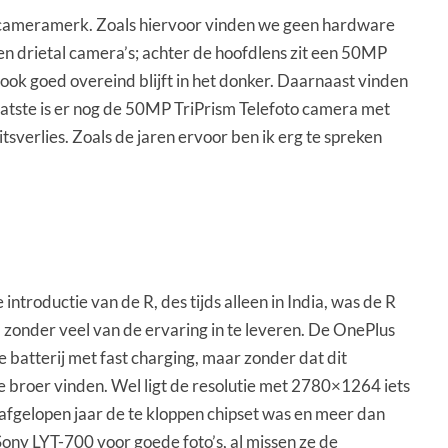
he cameramerk. Zoals hiervoor vinden we geen hardware
een drietal camera’s; achter de hoofdlens zit een 50MP
 ook goed overeind blijft in het donker. Daarnaast vinden
aatste is er nog de 50MP TriPrism Telefoto camera met
sverlies. Zoals de jaren ervoor ben ik erg te spreken
ntroductie van de R, des tijds alleen in India, was de R
 zonder veel van de ervaring in te leveren. De OnePlus
 batterij met fast charging, maar zonder dat dit
 broer vinden. Wel ligt de resolutie met 2780×1264 iets
t afgelopen jaar de te kloppen chipset was en meer dan
ny LYT-700 voor goede foto’s, al missen ze de