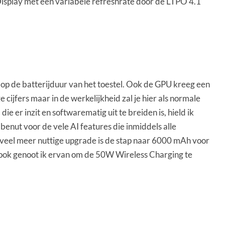
Display met een variabele refreshrate door de LTPO 4.1
op de batterijduur van het toestel. Ook de GPU kreeg een
 cijfers maar in de werkelijkheid zal je hier als normale
er inzit en softwarematig uit te breiden is, hield ik
enut voor de vele AI features die inmiddels alle
 veel meer nuttige upgrade is de stap naar 6000 mAh voor
r ook genoot ik ervan om de 50W Wireless Charging te