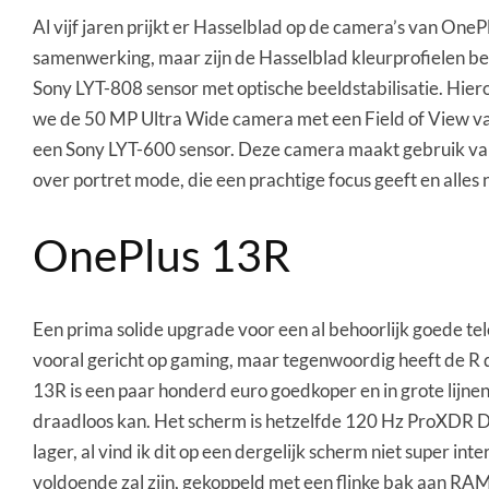
Al vijf jaren prijkt er Hasselblad op de camera’s van On
samenwerking, maar zijn de Hasselblad kleurprofielen besc
Sony LYT-808 sensor met optische beeldstabilisatie. Hierop
we de 50 MP Ultra Wide camera met een Field of View van 
een Sony LYT-600 sensor. Deze camera maakt gebruik van d
over portret mode, die een prachtige focus geeft en alles
OnePlus 13R
Een prima solide upgrade voor een al behoorlijk goede tele
vooral gericht op gaming, maar tegenwoordig heeft de R d
13R is een paar honderd euro goedkoper en in grote lijnen
draadloos kan. Het scherm is hetzelfde 120 Hz ProXDR Dis
lager, al vind ik dit op een dergelijk scherm niet super i
voldoende zal zijn, gekoppeld met een flinke bak aan RA