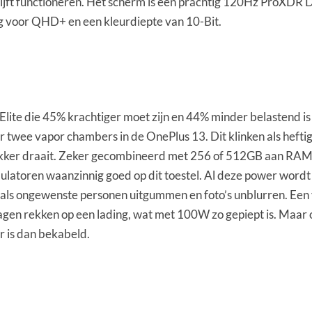
lijft functioneren. Het scherm is een prachtig 120Hz ProXDR 
g voor QHD+ en een kleurdiepte van 10-Bit.
lite die 45% krachtiger moet zijn en 44% minder belastend is 
r twee vapor chambers in de OnePlus 13. Dit klinken als heftige
ker draait. Zeker gecombineerd met 256 of 512GB aan RAM die 
latoren waanzinnig goed op dit toestel. Al deze power wordt b
 als ongewenste personen uitgummen en foto’s unblurren. Een
 dagen rekken op een lading, wat met 100W zo gepiept is. Maa
er is dan bekabeld.