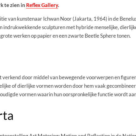
k te zien in
Reflex Gallery
.
tie van kunstenaar Ichwan Noor (Jakarta, 1964) in de Benel
n indrukwekkende sculpturen met hybride menselijke, dierlij
jf grote werken op papier en een zwarte Beetle Sphere tonen.
t verkend door middel van bewegende voorwerpen en figuren
lijke of dierlijke vormen worden door hem vaak gecombinee
voudigde vormen waarin hun oorspronkelijke functie wordt a
rta
oonstelling Art Motoring: Motion and Reflection in de Nationa