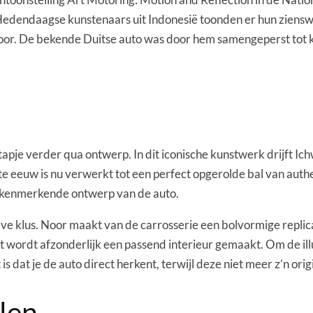
 Hedendaagse kunstenaars uit Indonesië toonden er hun zienswi
r. De bekende Duitse auto was door hem samengeperst tot ku
n stapje verder qua ontwerp. In dit iconische kunstwerk drijf
gste eeuw is nu verwerkt tot een perfect opgerolde bal van au
t kenmerkende ontwerp van de auto.
ve klus. Noor maakt van de carrosserie een bolvormige replic
wordt afzonderlijk een passend interieur gemaakt. Om de illu
s dat je de auto direct herkent, terwijl deze niet meer z’n ori
len