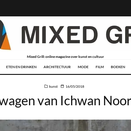
Mixed Grill: online magazine over kunst en cultuur
ETEN EN DRINKEN
ARCHITECTUUR
MODE
FILM
BOEKEN
kunst
16/05/2018
wagen van Ichwan Noor i