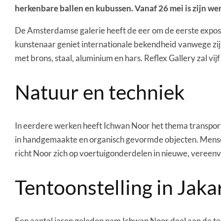
herkenbare ballen en kubussen. Vanaf 26 mei is zijn wer
De Amsterdamse galerie heeft de eer om de eerste exposi
kunstenaar geniet internationale bekendheid vanwege zij
met brons, staal, aluminium en hars. Reflex Gallery zal vi
Natuur en techniek
In eerdere werken heeft Ichwan Noor het thema transpor
in handgemaakte en organisch gevormde objecten. Mense
richt Noor zich op voertuigonderdelen in nieuwe, vereen
Tentoonstelling in Jaka
Een aantal jaren geleden nam Ichwan Noor deel aan de tent