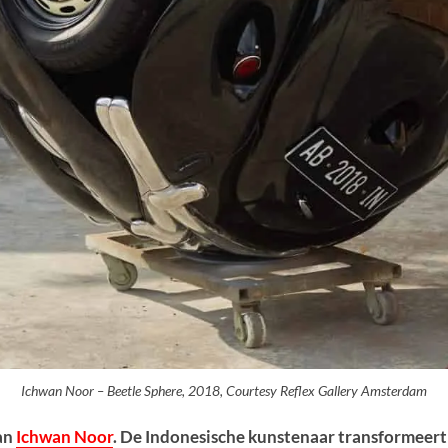
Ichwan Noor – Beetle Sphere, 2018, Courtesy Reflex Gallery Amsterdam
van
Ichwan Noor
. De Indonesische kunstenaar transformeert