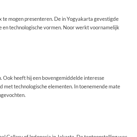
ux te mogen presenteren. De in Yogyakarta gevestigde
ke en technologische vormen. Noor werkt voornamelijk
. Ook heeft hij een bovengemiddelde interesse
rd met technologische elementen. In toenemende mate
angevochten.
l Gallery of Indonesia in Jakarta. De tentoonstelling was