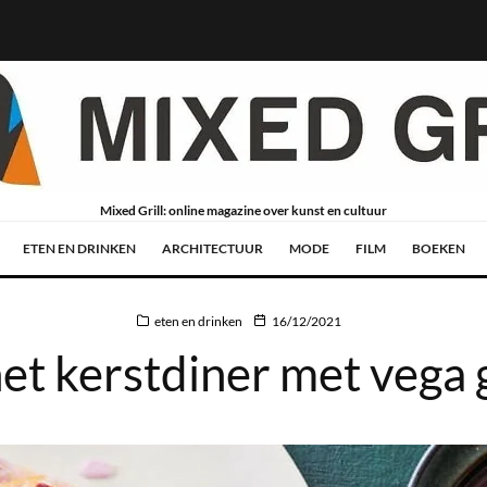
Mixed Grill: online magazine over kunst en cultuur
ETEN EN DRINKEN
ARCHITECTUUR
MODE
FILM
BOEKEN
eten en drinken
16/12/2021
et kerstdiner met vega