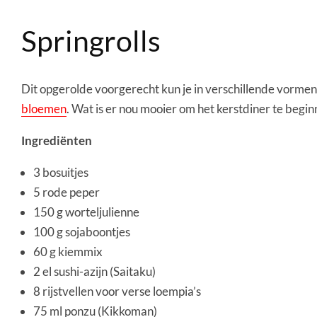
Springrolls
Dit opgerolde voorgerecht kun je in verschillende vormen
bloemen
. Wat is er nou mooier om het kerstdiner te beg
Ingrediënten
3 bosuitjes
5 rode peper
150 g worteljulienne
100 g sojaboontjes
60 g kiemmix
2 el sushi-azijn (Saitaku)
8 rijstvellen voor verse loempia’s
75 ml ponzu (Kikkoman)